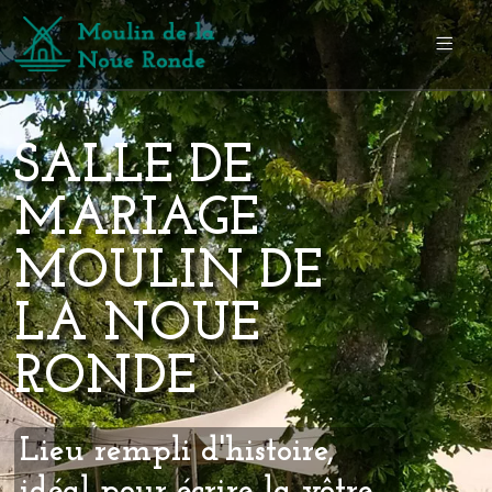
SALLE DE
MARIAGE
MOULIN DE
LA NOUE
RONDE
Lieu rempli d'histoire,
idéal pour écrire la vôtre